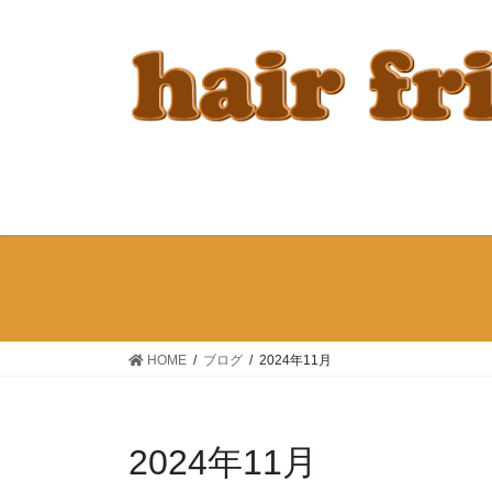
コ
ナ
ン
ビ
テ
ゲ
ン
ー
ツ
シ
へ
ョ
ス
ン
キ
に
ッ
移
プ
動
HOME
ブログ
2024年11月
2024年11月